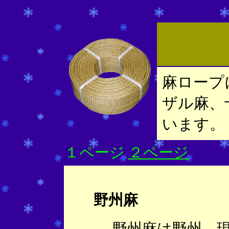
麻ロープ
ザル麻、
います。
１ページ
２ページ
野州麻
野州麻は野州、